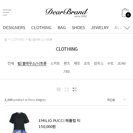
0
DESIGNERS
CLOTHING
BAG
SHOES
JEWELRY
ACCESSO
홈
CLOTHING
탑/블라우스/니트류
CLOTHING
전체
탑/블라우스/니트류
스커트
팬츠
재킷
코트
원피스
수트
JEAN
기타
3,589
product in this category
EMILIO PUCCI 페플럼 티
150,000원