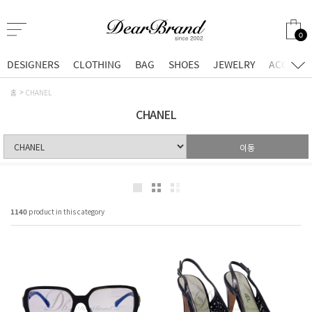
0
DESIGNERS
CLOTHING
BAG
SHOES
JEWELRY
ACCESSO
홈
CHANEL
CHANEL
이동
1140
product in this category