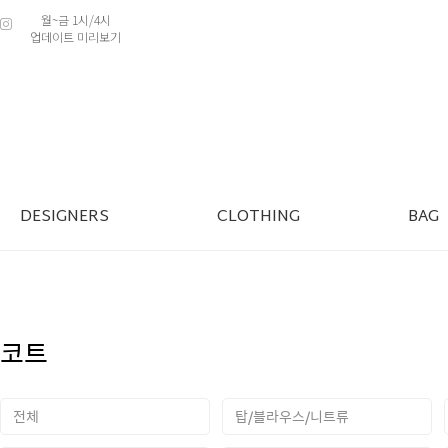
월~금 1시/4시
업데이트 미리보기
DESIGNERS
CLOTHING
BAG
코트
전체
탑/블라우스/니트류