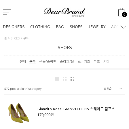
0
DESIGNERS
CLOTHING
BAG
SHOES
JEWELRY
ACCESSO
홈
SHOES
구두
SHOES
전체
구두
샌들/슬링백
슬리퍼/뮬
스니커즈
부츠
기타
572
product in this category
Gianvito Rossi GIANVITTO 85 스웨이드 펌프스
170,000원