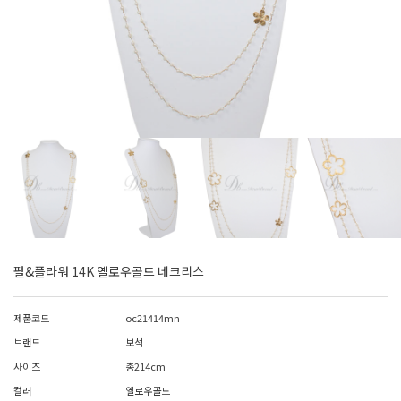
펄&플라워 14K 옐로우골드 네크리스
제품코드
oc21414mn
브랜드
보석
사이즈
총214cm
컬러
옐로우골드