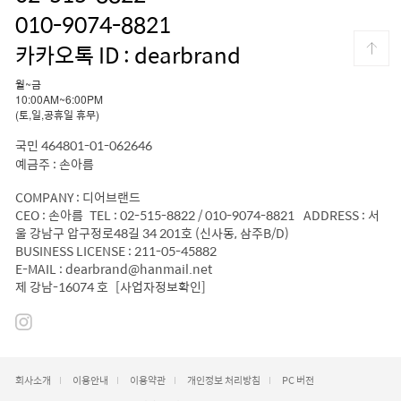
010-9074-8821
카카오톡 ID : dearbrand
월~금
10:00AM~6:00PM
(토,일,공휴일 휴무)
국민 464801-01-062646
예금주 : 손아름
COMPANY : 디어브랜드
CEO : 손아름 TEL : 02-515-8822 / 010-9074-8821 ADDRESS : 서
울 강남구 압구정로48길 34 201호 (신사동, 삼주B/D)
BUSINESS LICENSE : 211-05-45882
E-MAIL : dearbrand@hanmail.net
제 강남-16074 호
[사업자정보확인]
회사소개
이용안내
이용약관
개인정보 처리방침
PC 버전