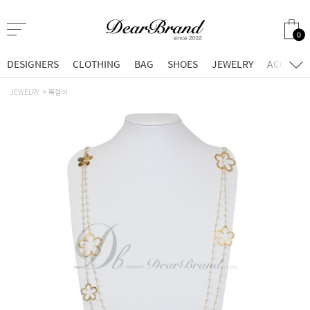
0
DESIGNERS
CLOTHING
BAG
SHOES
JEWELRY
ACCESSO
JEWELRY
목걸이