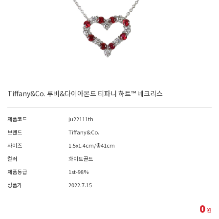
Tiffany&Co. 루비&다이아몬드 티파니 하트™ 네크리스
제품코드
ju22111th
브랜드
Tiffany&Co.
사이즈
1.5x1.4cm/총41cm
컬러
화이트골드
제품등급
1st-98%
상품가
2022.7.15
0
원