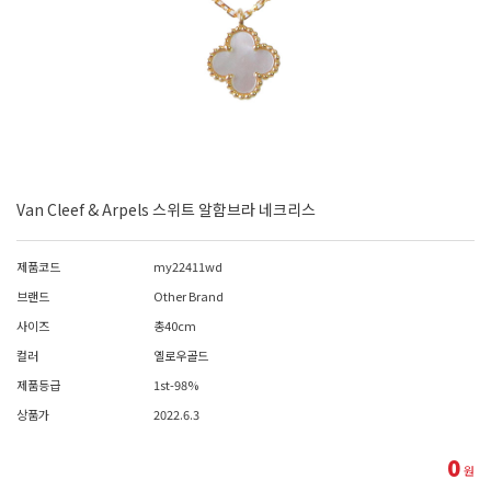
Van Cleef & Arpels 스위트 알함브라 네크리스
제품코드
my22411wd
브랜드
Other Brand
사이즈
총40cm
컬러
옐로우골드
제품등급
1st-98%
상품가
2022.6.3
0
원